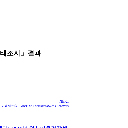
 실태조사」결과
NEXT
– Working Together towards Recovery